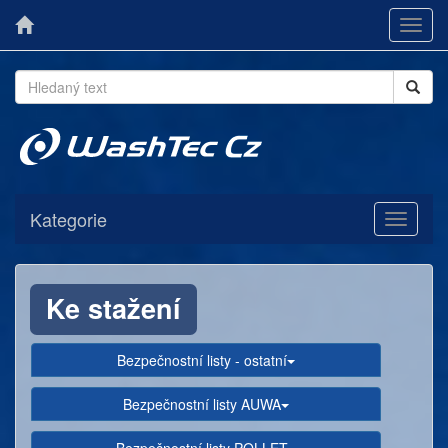
Toggl
navig
Kategorie
Toggle
navigati
Ke stažení
Bezpečnostní listy - ostatní
Bezpečnostní listy AUWA