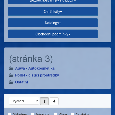
Bezpečnostní listy POLLET
Certifikáty
Katalogy
Obchodní podmínky
(stránka 3)
Auwa - Autokosmetika
Pollet - čistící prostředky
Ostatní
Skladem
Výprodej
Akce
Novinka