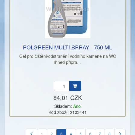
POLGREEN MULTI SPRAY - 750 ML
Gel pro čištění/odstranění vodního kamene na WC
ihned připra...
84,01 CZK
Skladem:
Ano
Kód zboží: 2103441
1
2
3
4
5
6
7
8