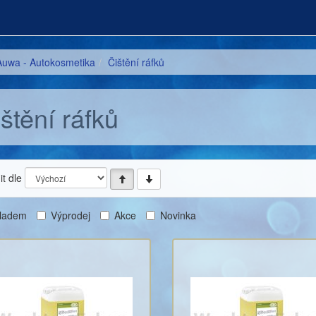
Auwa - Autokosmetika
Čištění ráfků
štění ráfků
t dle
ladem
Výprodej
Akce
Novinka