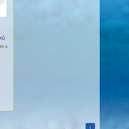
fků
stí a
1