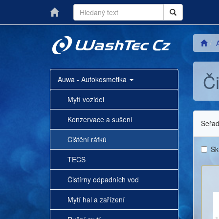
Či
Auwa - Autokosmetika
Mytí vozidel
Konzervace a sušení
Seřadi
Čištění ráfků
Sk
TECS
Čistírny odpadních vod
Mytí hal a zařízení