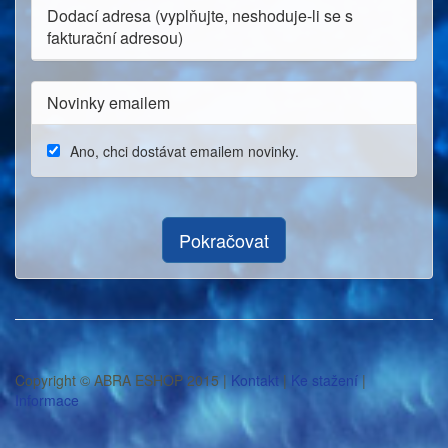
Dodací adresa (vyplňujte, neshoduje-li se s
fakturační adresou)
Novinky emailem
Ano, chci dostávat emailem novinky.
Pokračovat
Copyright © ABRA ESHOP 2015 |
Kontakt
|
Ke stažení
|
Informace