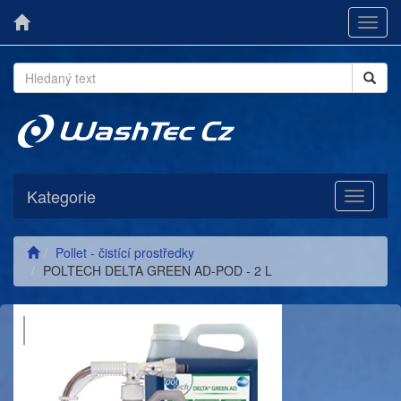
Toggl
navig
Kategorie
Toggle
navigati
Pollet - čistící prostředky
POLTECH DELTA GREEN AD-POD - 2 L