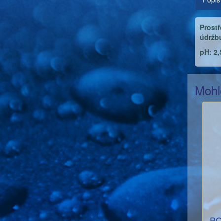
Prostř
údržbu
pH: 2
Mohl
PO