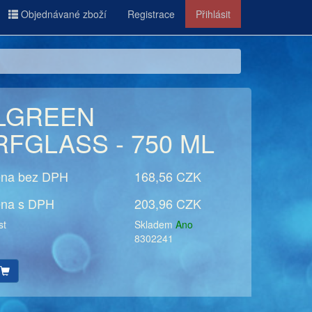
Objednávané zboží
Registrace
Přihlásit
LGREEN
FGLASS - 750 ML
ena bez DPH
168,56 CZK
ena s DPH
203,96 CZK
st
Skladem
Ano
í
8302241