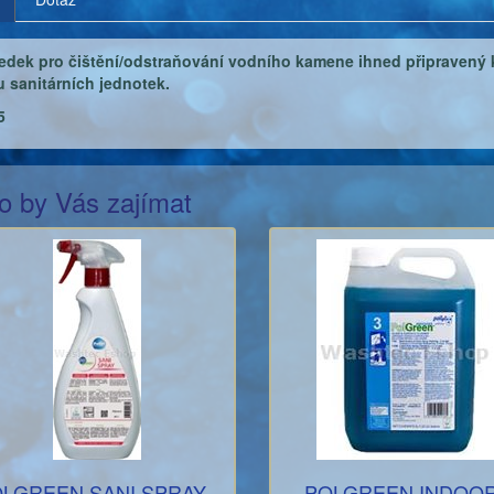
edek pro čištění/odstraňování vodního kamene ihned připravený k
 sanitárních jednotek.
,5
o by Vás zajímat
LGREEN SANI SPRAY -
POLGREEN INDOO