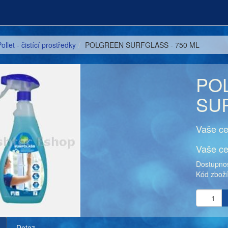
ollet - čistící prostředky
POLGREEN SURFGLASS - 750 ML
PO
SUR
Vaše c
Vaše c
Dostupno
Kód zbož
Dotaz